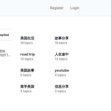
Register
Login
eplied
美国生活
故事分享
18 topics
16 topics
理局
road trip
人在途中
到沙门氏
鸡蛋将被追
13 topics
13 topics
还不算
发鸡蛋涨
美囶故事
youtube
?
5 topics
4 topics
medium]
席政府废
菌污染的
留学美国
信息分享
责食品安
3 topics
3 topics
。FDA
主席此举
年，美囶
远没完。