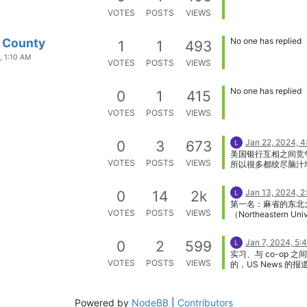
VOTES
POSTS
VIEWS
 County
No one has replied
1
1
493
, 1:10 AM
VOTES
POSTS
VIEWS
No one has replied
0
1
415
VOTES
POSTS
VIEWS
Jan 22, 2024, 4
0
3
673
美国银行互相之间竞
VOTES
POSTS
VIEWS
所以很多都绞尽脑汁
客。美国攻略网站最
个银行给新开户头的
Jan 13, 2024, 
0
14
2k
励，一般金额数百，
第一名：麻省的东北
千，但是一般都要求有 d
VOTES
POSTS
VIEWS
（Northeastern Uni
deposit — 直接存
[image: college-
通消费者来说，就是
photo_31412.jpg?up
直接由公司转账到银
Jan 7, 2024, 5:
0
2
599
time=&size=respon
除银行存款、支票账
实习、与 co-op 
东北大学参加 co-o
银行、信用社（credi
VOTES
POSTS
VIEWS
的，US News 的
先通过一个准备课程
union）也都经营信
我们，最主要的区别
简历、工作面试、职
务，而且在吸引信用
需要投入的时间和承
等相关论题。第一个 c
面也是不遗余力，不
上。 很多公司都希
目在二年级的第二个
12、18、甚至24个
Powered by
NodeBB
|
Contributors
业的时候，有一定的
者之后的暑假开始，