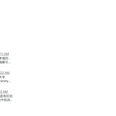
:11 AM
争激烈，
地吸引顾
近汇总了
各种奖
2:23 AM
高的数
大学
irect
versity）
入……对普
要有工资
date-
行账户。
43 AM
sive300]
号服务，
之间是有区别
p 的学生要
t
报道中告诉
，学习写
用卡业
在于学生
场礼仪、
卡客户方
担的责任
o-op 科
仅有6、
望学生在毕
学期、或
月免息优
相关工作
开始之前