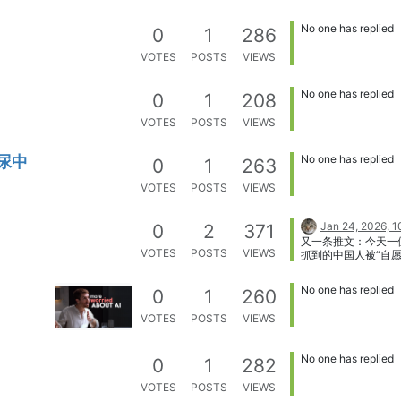
No one has replied
0
1
286
VOTES
POSTS
VIEWS
No one has replied
0
1
208
VOTES
POSTS
VIEWS
屎尿中
No one has replied
0
1
263
VOTES
POSTS
VIEWS
Jan 24, 2026, 
0
2
371
又一条推文：今天一位
VOTES
POSTS
VIEWS
抓到的中国人被“自愿
身份完全合法，L1签
超速被pull over，
No one has replied
0
1
260
通的过程里因英语太
清楚直接被转交至IC
VOTES
POSTS
VIEWS
联系不到任何人，今天
移民监里面选择自行
多人可能不会有这样
No one has replied
0
1
282
但是新来乍到的也为
类似这种情况，如果
VOTES
POSTS
VIEWS
施以援手，结果可能