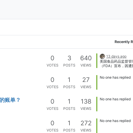
Recently R
13 days ago
0
3
640
美国食品药品监督管
VOTES
POSTS
VIEWS
（FDA）宣布，因遭
菌污染，160 万只
回销毁……160 万，
No one has replied
0
1
27
多，或许还不至于引
价。 [image:
VOTES
POSTS
VIEWS
HOAHA_xWIAAOhj5
format=jpg&name=
去年，英明领袖川主
正的账单？
No one has replied
0
1
138
除了旨在阻滞沙门氏
法令，解雇了数百负
VOTES
POSTS
VIEWS
全检查的政府工作人员
原本就人手不够，川
雪上加霜，后面这几
No one has replied
0
1
272
人民的福报只怕还远
VOTES
POSTS
VIEWS