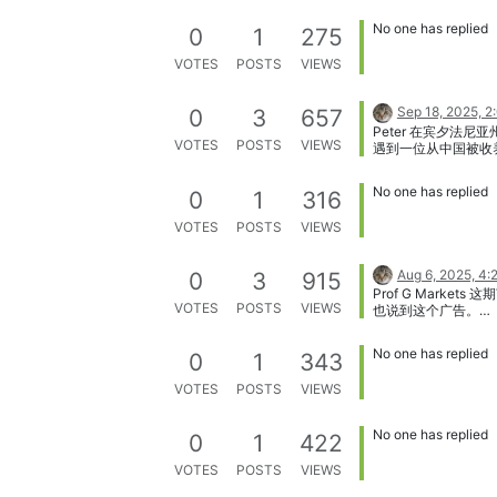
一样。
No one has replied
0
1
275
VOTES
POSTS
VIEWS
Sep 18, 2025, 2
0
3
657
Peter 在宾夕法尼
VOTES
POSTS
VIEWS
遇到一位从中国被收
Mennonite 女孩！
https://youtu.be/i
No one has replied
0
1
316
As?
si=3IwoGyRsbrKay
VOTES
POSTS
VIEWS
83 宾州的乡间，分
什（Amish）、门诺
（Mennonite）、
Aug 6, 2025, 4
0
3
915
区，俺也开车经过过
Prof G Markets
方，但除了 Hershe
VOTES
POSTS
VIEWS
也说到这个广告。
Harrisburg 有限
https://youtu.be/iq
其他都是一闪而过。
Y?
No one has replied
0
1
343
si=vLWNmlm5rsIb9
371 英明领袖川主
VOTES
POSTS
VIEWS
发，大赞 Sweeney “
囶的牛仔裤热销。 
牛仔裤真有那么热销
No one has replied
0
1
422
里说这家公司 2025
度损失了 7000 万
VOTES
POSTS
VIEWS
明领袖川主席帮着吹
不？