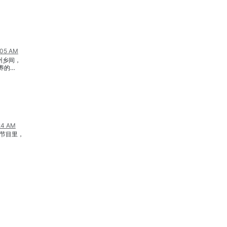
:05 AM
亚州乡间，
养的
9mpnVzKq
guZ&t=2
布着阿米
派
等等不同社
:24 AM
不少地
 这期节目里，
y、
的几个小城，
pdw_Ozt9
sKV&t=1
席也诗兴大
hot”，美
不过这家的
吗？节目
 年第一季
美刀。靠英
牛，管用