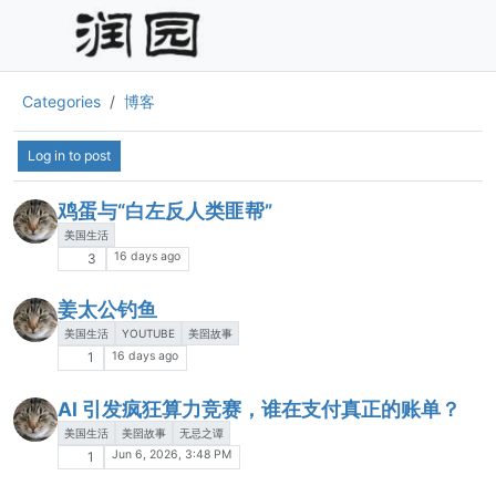
Categories
博客
Log in to post
鸡蛋与“白左反人类匪帮”
美国生活
16 days ago
3
姜太公钓鱼
美国生活
YOUTUBE
美囶故事
16 days ago
1
AI 引发疯狂算力竞赛，谁在支付真正的账单？
美国生活
美囶故事
无忌之谭
Jun 6, 2026, 3:48 PM
1