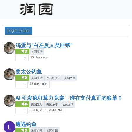
Log in to post
鸡蛋与“白左反人类匪帮”
博客
美国生活
13 days ago
3
姜太公钓鱼
博客
美国生活
YOUTUBE
美囶故事
13 days ago
1
AI 引发疯狂算力竞赛，谁在支付真正的账单？
博客
美国生活
美囶故事
无忌之谭
Jun 6, 2026, 3:48 PM
1
遭遇钓鱼
博客
故事分享
美国生活