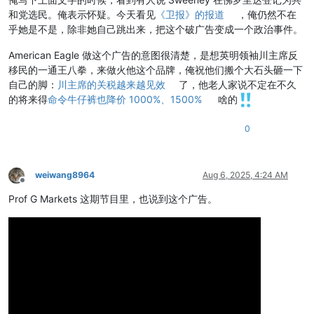
和党选民。俺表示怀疑。今天看见
《卫报》的报道
，俺仍然不在
乎她是不是，除非她自己跳出来，把这个破广告变成一个政治事件。
American Eagle 做这个广告的意图很清楚，是想英明领袖川主席反
移民的一通王八拳，来做火他这个品牌，俺祝他们搬个大石头砸一下
自己的脚：
川主席的关税越来越见效
了，他老人家说不定在不久
的将来得
命令牛仔裤也降价 1000%、1500%
啥的
0
weiwang8964
Aug 6, 2025, 4:24 AM
Offline
Prof G Markets 这期节目里，也说到这个广告。