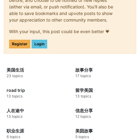
before, and choose to be notified of new replies
(either via email, or push notification). You'll also be
able to save bookmarks and upvote posts to show
your appreciation to other community members.
With your input, this post could be even better 💗
Register
Login
美国生活
故事分享
23 topics
17 topics
road trip
留学美国
13 topics
13 topics
人在途中
信息分享
13 topics
12 topics
职业生涯
美囶故事
6 topics
5 topics