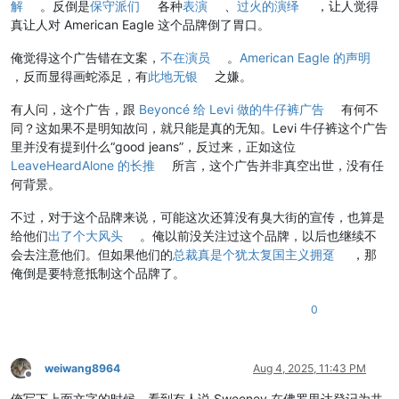
解
。反倒是
保守派们
各种
表演
、
过火的演绎
，让人觉得
真让人对 American Eagle 这个品牌倒了胃口。
俺觉得这个广告错在文案，
不在演员
。
American Eagle 的声明
，反而显得画蛇添足，有
此地无银
之嫌。
有人问，这个广告，跟
Beyoncé 给 Levi 做的牛仔裤广告
有何不
同？这如果不是明知故问，就只能是真的无知。Levi 牛仔裤这个广告
里并没有提到什么“good jeans”，反过来，正如这位
LeaveHeardAlone 的长推
所言，这个广告并非真空出世，没有任
何背景。
不过，对于这个品牌来说，可能这次还算没有臭大街的宣传，也算是
给他们
出了个大风头
。俺以前没关注过这个品牌，以后也继续不
会去注意他们。但如果他们的
总裁真是个犹太复国主义拥趸
，那
俺倒是要特意抵制这个品牌了。
0
weiwang8964
Aug 4, 2025, 11:43 PM
Offline
俺写下上面文字的时候，看到有人说 Sweeney 在佛罗里达登记为共