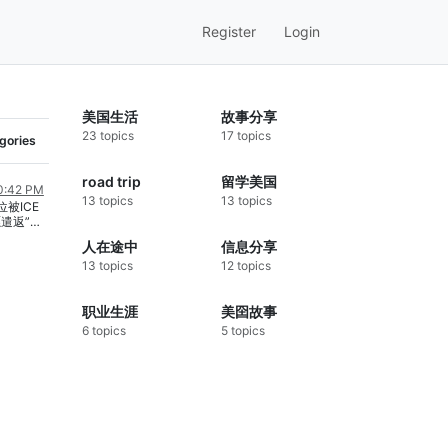
Register
Login
美国生活
故事分享
23 topics
17 topics
egories
road trip
留学美国
10:42 PM
13 topics
13 topics
被ICE
遣返”。
证， 因为
人在途中
信息分享
 但在警察沟
13 topics
12 topics
差表达不
E， 因为
在ICE
职业生涯
美囶故事
回国。 很
的问题，
6 topics
5 topics
数不少。
有人及时
就会很不