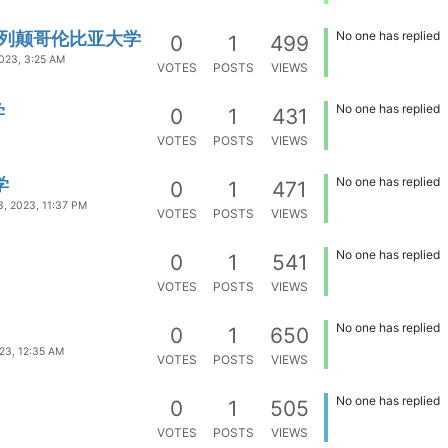
ia - 不列颠哥伦比亚大学
No one has replied
0
1
499
2023, 3:25 AM
VOTES
POSTS
VIEWS
学
No one has replied
0
1
431
VOTES
POSTS
VIEWS
学
No one has replied
0
1
471
3, 2023, 11:37 PM
VOTES
POSTS
VIEWS
No one has replied
0
1
541
VOTES
POSTS
VIEWS
No one has replied
0
1
650
23, 12:35 AM
VOTES
POSTS
VIEWS
No one has replied
0
1
505
VOTES
POSTS
VIEWS