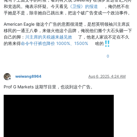
和党选民。俺表示怀疑。今天看见
《卫报》的报道
，俺仍然不在
乎她是不是，除非她自己跳出来，把这个破广告变成一个政治事件。
American Eagle 做这个广告的意图很清楚，是想英明领袖川主席反
移民的一通王八拳，来做火他这个品牌，俺祝他们搬个大石头砸一下
自己的脚：
川主席的关税越来越见效
了，他老人家说不定在不久
的将来得
命令牛仔裤也降价 1000%、1500%
啥的
0
weiwang8964
Aug 6, 2025, 4:24 AM
Offline
Prof G Markets 这期节目里，也说到这个广告。