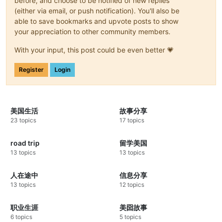
before, and choose to be notified of new replies
(either via email, or push notification). You'll also be
able to save bookmarks and upvote posts to show
your appreciation to other community members.
With your input, this post could be even better 💗
Register
Login
美国生活
故事分享
23 topics
17 topics
road trip
留学美国
13 topics
13 topics
人在途中
信息分享
13 topics
12 topics
职业生涯
美囶故事
6 topics
5 topics