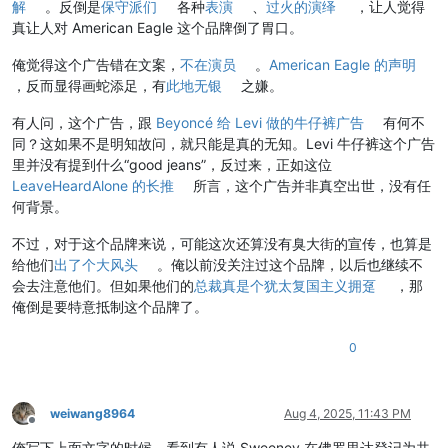
解
。反倒是
保守派们
各种
表演
、
过火的演绎
，让人觉得
真让人对 American Eagle 这个品牌倒了胃口。
俺觉得这个广告错在文案，
不在演员
。
American Eagle 的声明
，反而显得画蛇添足，有
此地无银
之嫌。
有人问，这个广告，跟
Beyoncé 给 Levi 做的牛仔裤广告
有何不
同？这如果不是明知故问，就只能是真的无知。Levi 牛仔裤这个广告
里并没有提到什么“good jeans”，反过来，正如这位
LeaveHeardAlone 的长推
所言，这个广告并非真空出世，没有任
何背景。
不过，对于这个品牌来说，可能这次还算没有臭大街的宣传，也算是
给他们
出了个大风头
。俺以前没关注过这个品牌，以后也继续不
会去注意他们。但如果他们的
总裁真是个犹太复国主义拥趸
，那
俺倒是要特意抵制这个品牌了。
0
weiwang8964
Aug 4, 2025, 11:43 PM
Offline
俺写下上面文字的时候，看到有人说 Sweeney 在佛罗里达登记为共