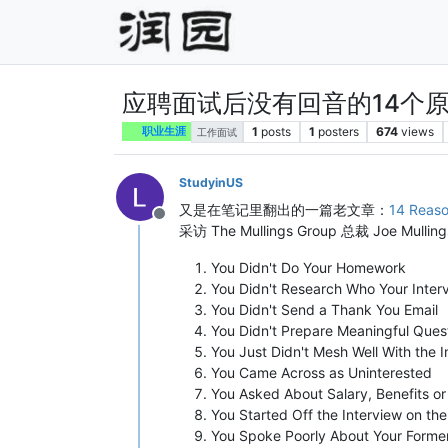
应聘面试后没有回音的14个
1
posts
1
posters
674
views
职业生涯
工作面试
StudyinUS
又是在笔记里翻出的一篇老文章：
14 Reaso
Offline
采访 The Mullings Group 总裁 Jo
You Didn't Do Your Homework
You Didn't Research Who Your Inter
You Didn't Send a Thank You Email
You Didn't Prepare Meaningful Ques
You Just Didn't Mesh Well With the I
You Came Across as Uninterested
You Asked About Salary, Benefits or 
You Started Off the Interview on th
You Spoke Poorly About Your Forme