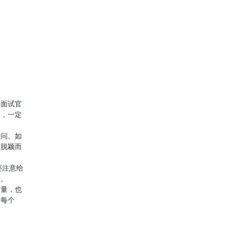
司面试官
解，一定
询问。如
中脱颖而
要注意给
象。
质量，也
问每个