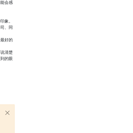
可能会感
一印象。
上司、同
了最好的
够说清楚
独到的眼