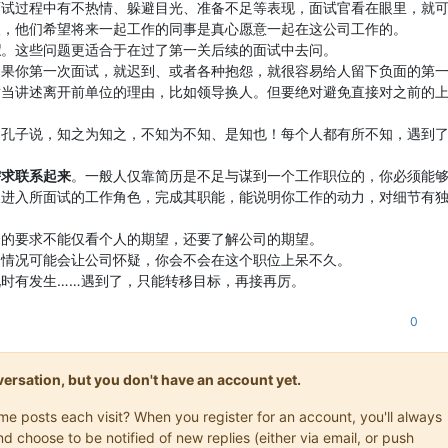
面试过程中有不热情、躲避目光、准备不足等表现，面试官看在眼里，就
人，他们希望将来一起工作的同事是真心愿意一起在这公司工作的。
假
。这些问题更适合于在过了第一关后续的面试中去问。
如果你第一次面试，就迟到、或者各种抱怨，就很容易给人留下负面的第
适当讲述离开前单位的理由，比如领导换人。但要绝对避免直接对之前的
。孔子说，知之为知之，不知为不知、是知也！每个人都有所不知，遇到
需求联系起来
。一般人仅靠简历是不足与谋到一个工作职位的，你必须能
速进入所面试的工作角色，完成其职能，能说明你工作的动力，对细节有
资的要求不能仅看个人的期望，还要了解公司的期望。
的情况可能会让公司怀疑，你会不会在这个职位上呆不久。
时有发生……遇到了，只能转移目标，再接再厉。
0
onversation, but you don't have an account yet.
ame posts each visit? When you register for an account, you'll always
choose to be notified of new replies (either via email, or push