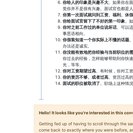
你给人的印象是兴趣不大
。如果你在
觉你并不是很有兴趣。面试官也都是
你第一次面试就问到工资、福利、休
你给面试官留下了不好的第一印象
。
你对之前工作过的单位说坏话
。可以
事恶语相向。
你假装知道一个你实际上不懂的话题
办法还是诚实。
你没能有效地把你经验与当前职位的
你过去的经验，怎样能够帮助到你快
光，等等。
你对工资期望过高
。有时候，你对工
你的资历不够、或者过高
。资历过高
面试的职位被取消了
。职场上这种情况
Hello! It looks like you're interested in this c
Getting fed up of having to scroll through the s
come back to exactly where you were before, and 