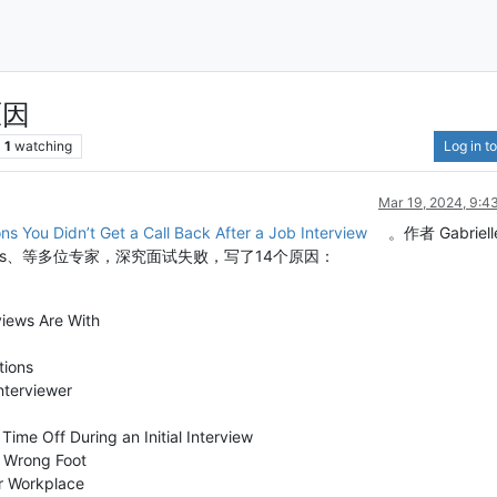
原因
1
watching
Log in to
Mar 19, 2024, 9:4
ns You Didn’t Get a Call Back After a Job Interview
。作者 Gabriell
e Mullings、等多位专家，深究面试失败，写了14个原因：
views Are With
tions
nterviewer
Time Off During an Initial Interview
e Wrong Foot
r Workplace