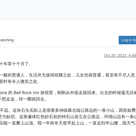
atching
Log in to
Oct 20, 2023, 4:4
十年零十个月了。
一般的普通人，生活并无值得炫耀之处，儿女也很普通，甚至有不尽人意
是时有令人微笑之处。
a 的 Bell Rock Inn 旅馆里，刚刚从外面走路回来。出去的时候毫无
，就不想走远，转一圈就回去。
ell Rock 不远。这块石头实际上是南塞多纳镇最北端公路边的一座小山，因形如
”更为贴切。这座遍体红色砂石岩的钟石山耸立在公路边，环绕山边有一条
应能一直攀上山顶。我一年前冬天曾早起上山，一直走到半山腰，因天气