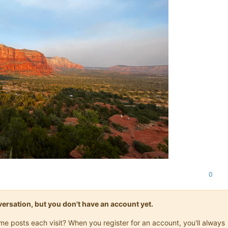
0
onversation, but you don't have an account yet.
ame posts each visit? When you register for an account, you'll always