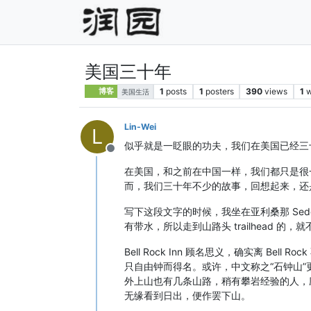
美国三十年
1
posts
1
posters
390
views
1
w
博客
美国生活
Lin-Wei
L
似乎就是一眨眼的功夫，我们在美国已经三
Offline
在美国，和之前在中国一样，我们都只是很
而，我们三十年不少的故事，回想起来，还
写下这段文字的时候，我坐在亚利桑那 Sedon
有带水，所以走到山路头 trailhead 的
Bell Rock Inn 顾名思义，确实离 B
只自由钟而得名。或许，中文称之“石钟山
外上山也有几条山路，稍有攀岩经验的人，
无缘看到日出，便作罢下山。