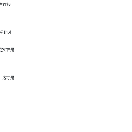
踞在连接
受此时
照实在是
。这才是