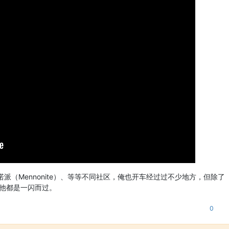
诺派（Mennonite）、等等不同社区，俺也开车经过过不少地方，但除了
城，其他都是一闪而过。
0