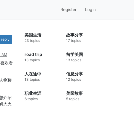
Register
Login
美国生活
故事分享
 reply
23 topics
17 topics
road trip
留学美国
31 AM
13 topics
13 topics
人喜欢看
人在途中
信息分享
13 topics
12 topics
人物聊
职业生涯
美囶故事
想介绍
6 topics
5 topics
矶大火