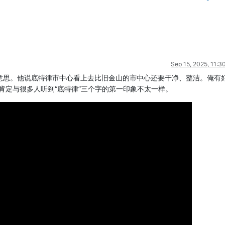
Sep 15, 2025, 11:3
意思。他说底特律市中心看上去比旧金山的市中心还要干净、整洁。俺有
肯定与很多人听到“底特律”三个字的第一印象不太一样。