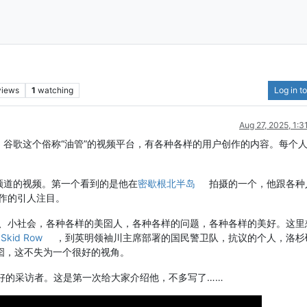
views
1
watching
Log in to
Aug 27, 2025, 1:
视频。谷歌这个俗称“油管”的视频平台，有各种各样的用户创作的内容。每个
频道的视频。第一个看到的是他在
密歇根北半岛
拍摄的一个，他跟各种
作的引人注目。
、小社会，各种各样的美囶人，各种各样的问题，各种各样的美好。这里
的
Skid Row
，到英明领袖川主席部署的国民警卫队，抗议的个人，洛杉
囶，这不失为一个很好的视角。
个很好的采访者。这是第一次给大家介绍他，不多写了……