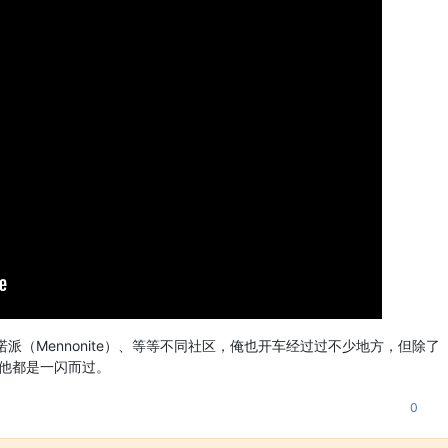
诺派（Mennonite）、等等不同社区，俺也开车经过过不少地方，但除了
城，其他都是一闪而过。
0