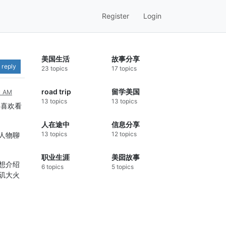
Register
Login
美国生活
故事分享
 reply
23 topics
17 topics
road trip
留学美国
31 AM
13 topics
13 topics
人喜欢看
人在途中
信息分享
13 topics
12 topics
人物聊
职业生涯
美囶故事
想介绍
6 topics
5 topics
矶大火