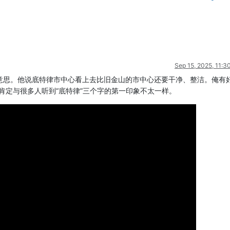
Sep 15, 2025, 11:3
意思。他说底特律市中心看上去比旧金山的市中心还要干净、整洁。俺有
肯定与很多人听到“底特律”三个字的第一印象不太一样。