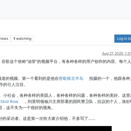
views
1
watching
Log in to
Aug 27, 2025, 1:
视频。谷歌这个俗称“油管”的视频平台，有各种各样的用户创作的内容。每个
频道的视频。第一个看到的是他在
密歇根北半岛
拍摄的一个，他跟各种
作的引人注目。
、小社会，各种各样的美囶人，各种各样的问题，各种各样的美好。这里
的
Skid Row
，到英明领袖川主席部署的国民警卫队，抗议的个人，洛杉
囶，这不失为一个很好的视角。
个很好的采访者。这是第一次给大家介绍他，不多写了……