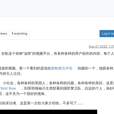
views
1
watching
Log in to
Aug 27, 2025, 1:
视频。谷歌这个俗称“油管”的视频平台，有各种各样的用户创作的内容。每个
频道的视频。第一个看到的是他在
密歇根北半岛
拍摄的一个，他跟各种
作的引人注目。
、小社会，各种各样的美囶人，各种各样的问题，各种各样的美好。这里
的
Skid Row
，到英明领袖川主席部署的国民警卫队，抗议的个人，洛杉
囶，这不失为一个很好的视角。
个很好的采访者。这是第一次给大家介绍他，不多写了……