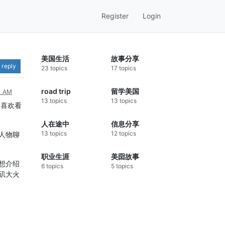
Register
Login
美国生活
故事分享
 reply
23 topics
17 topics
road trip
留学美国
31 AM
13 topics
13 topics
人喜欢看
人在途中
信息分享
13 topics
12 topics
人物聊
职业生涯
美囶故事
想介绍
6 topics
5 topics
矶大火