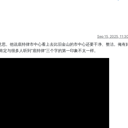
Sep 15, 2025, 11:3
意思。他说底特律市中心看上去比旧金山的市中心还要干净、整洁。俺有
肯定与很多人听到“底特律”三个字的第一印象不太一样。