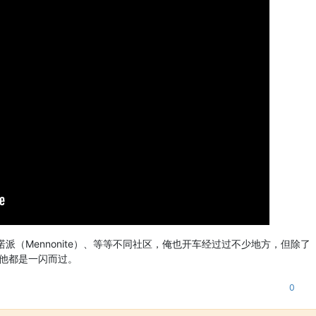
诺派（Mennonite）、等等不同社区，俺也开车经过过不少地方，但除了
城，其他都是一闪而过。
0