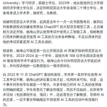
University）学习经济，获硕士学位。2023年，他从犹他州立大学获
得经济学博士学位后，决定到明尼苏达大学攻读第二个博士学位，准
备将来进入学术界，做研究，当教授。
他被明尼苏达大学开除，起因是去年十一月一次书面预考后，被四位
判卷教授投诉涉嫌使用类似 ChapGPT 的大型语言模型工具，之后被
校方决定开除。杨海山否认使用考试中使用人工智能工具，指称教授
们用来判断他是否使用 AI 工具的方法有各种弊端，不足以用来判定
他的考试答案是用 AI 工具生成的。
报道称，杨海山可能是第一位公开因涉及 AI 而被开除的明尼苏达大
学学生。2023-2024 这一个学年，该校共有 188 位学生因涉及使用
AI 被发现有学术不诚实行为。杨海山在今日向明尼苏达大学提起诉
讼，并向投诉他的一位教授提出一项诽谤诉讼。
自 2022 年 11 月 ChatGPT 轰动性面世，学术界一直对学生使用 AI
工具争议不断。杨海山的诉讼案尘埃才起，结局尚未可知。但是，这
个事件对所有学生都是一个警示。许多学校已经对 AI 工具的使用做
出明确的规定，学生有责任了解这些规定，而且不仅如此，在所有学
术活动（包括课程作业、项目）中，还必需充分了解教授、导师对 AI
的态度，一定不要在明确规定不得使用 AI 工具的活动中有违规行
为。