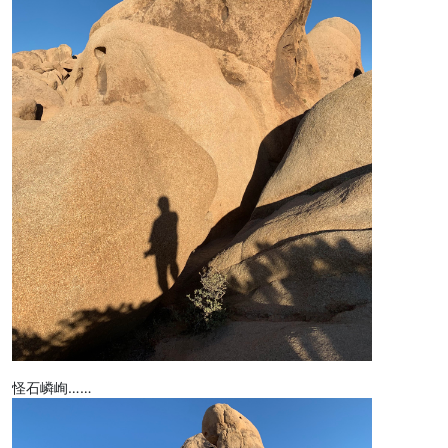
怪石嶙峋……