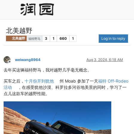
北美越野
3
1
660
1
Log in to reply
北美越野
福特野马
weiwang8964
Aug 3, 2024, 6:18 AM
Offline
去年买这辆福特野马，我对越野几乎毫无概念。
买车之后，
十月份开到犹他
州 Moab 参加了一天
福特 Off-Rodeo
活动
，在感受犹他沙漠、科罗拉多河谷地美景的同时，学习了一
点儿这款车的越野性能。