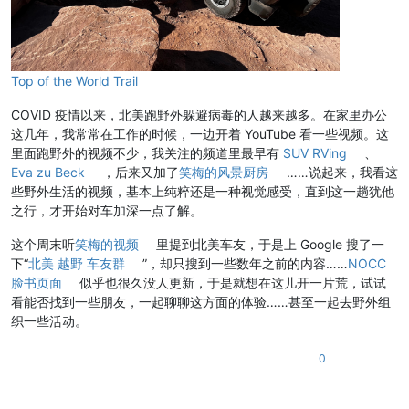
Top of the World Trail
COVID 疫情以来，北美跑野外躲避病毒的人越来越多。在家里办公
这几年，我常常在工作的时候，一边开着 YouTube 看一些视频。这
里面跑野外的视频不少，我关注的频道里最早有
SUV RVing
、
Eva zu Beck
，后来又加了
笑梅的风景厨房
……说起来，我看这
些野外生活的视频，基本上纯粹还是一种视觉感受，直到这一趟犹他
之行，才开始对车加深一点了解。
这个周末听
笑梅的视频
里提到北美车友，于是上 Google 搜了一
下“
北美 越野 车友群
”，却只搜到一些数年之前的内容……
NOCC
脸书页面
似乎也很久没人更新，于是就想在这儿开一片荒，试试
看能否找到一些朋友，一起聊聊这方面的体验……甚至一起去野外组
织一些活动。
0