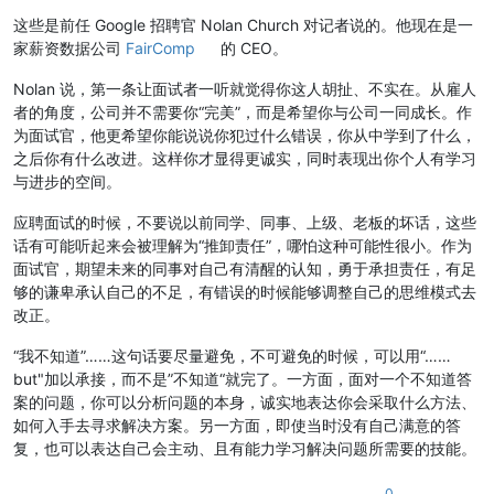
这些是前任 Google 招聘官 Nolan Church 对记者说的。他现在是一
家薪资数据公司
FairComp
的 CEO。
Nolan 说，第一条让面试者一听就觉得你这人胡扯、不实在。从雇人
者的角度，公司并不需要你“完美”，而是希望你与公司一同成长。作
为面试官，他更希望你能说说你犯过什么错误，你从中学到了什么，
之后你有什么改进。这样你才显得更诚实，同时表现出你个人有学习
与进步的空间。
应聘面试的时候，不要说以前同学、同事、上级、老板的坏话，这些
话有可能听起来会被理解为“推卸责任”，哪怕这种可能性很小。作为
面试官，期望未来的同事对自己有清醒的认知，勇于承担责任，有足
够的谦卑承认自己的不足，有错误的时候能够调整自己的思维模式去
改正。
“我不知道”……这句话要尽量避免，不可避免的时候，可以用“……
but"加以承接，而不是”不知道“就完了。一方面，面对一个不知道答
案的问题，你可以分析问题的本身，诚实地表达你会采取什么方法、
如何入手去寻求解决方案。另一方面，即使当时没有自己满意的答
复，也可以表达自己会主动、且有能力学习解决问题所需要的技能。
0