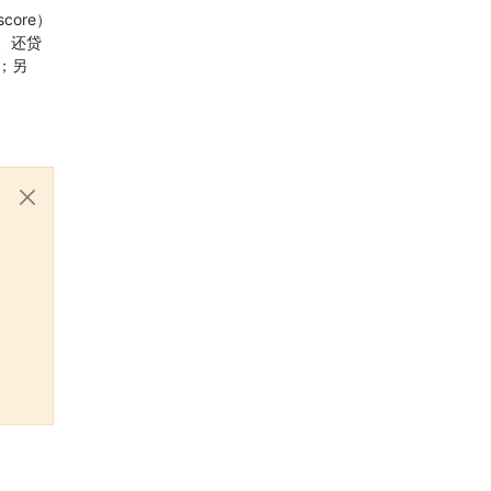
ore）
贷、还贷
；另