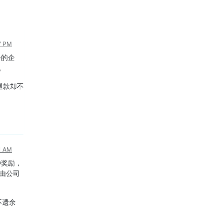
7 PM
务的企
。
退款却不
11 AM
种奖励，
接由公司
不遗余