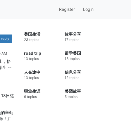
Register
Login
美国生活
故事分享
 reply
23 topics
17 topics
road trip
留学美国
05 AM
13 topics
13 topics
山，恰
生 --
人在途中
信息分享
13 topics
12 topics
职业生涯
美囶故事
18日这
6 topics
5 topics
。
员的辛勤
乐！并