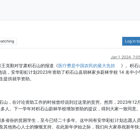
atching
Log in to
Jan 1, 2024, 7:
者王克勤对甘肃积石山的报道《
医疗费是中国农民的最大负担
》。积石
，安华彩虹计划2023年资助了积石山县胡林家乡蔚林学校 14 名中小学
生提供就学资助。
山，在讨论资助工作的时候曾经说到过这里的贫穷。然而，2023年12月
很多人。下一学年对积石山蔚林学校增加资助的提议，得到大家一致同意
中国多省份的贫困学生，至今已经二十多年。这中间有安华彩虹计划志愿人
及其他热心人士的慷慨支持。在此新年伊始之际，我们向大家恭祝新年快