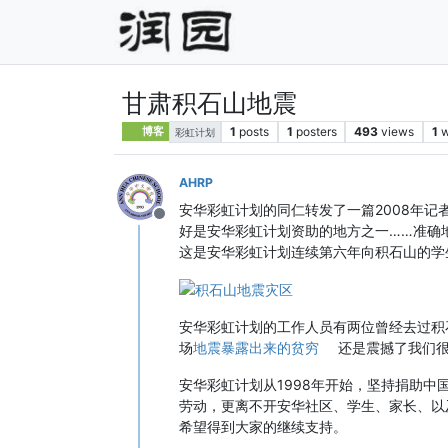
甘肃积石山地震
1
posts
1
posters
493
views
1
w
博客
彩虹计划
AHRP
安华彩虹计划的同仁转发了一篇2008年记
Offline
好是安华彩虹计划资助的地方之一……准确地说
这是安华彩虹计划连续第六年向积石山的学
安华彩虹计划的工作人员有两位曾经去过积石
场
地震暴露出来的贫穷
还是震撼了我们
安华彩虹计划从1998年开始，坚持捐助
劳动，更离不开安华社区、学生、家长、以
希望得到大家的继续支持。