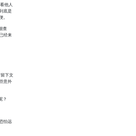
我看他人
到底是
便。
细查
已经来
有留下文
些意外
呢？
恐怕远