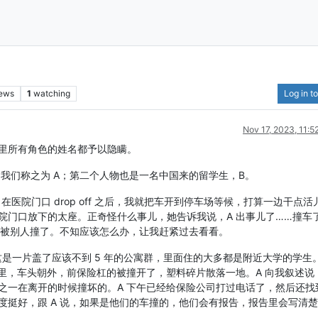
iews
1
watching
Log in to
Nov 17, 2023, 11:
里所有角色的姓名都予以隐瞒。
我们称之为 A；第二个人物也是一名中国来的留学生，B。
在医院门口 drop off 之后，我就把车开到停车场等候，打算一边干点
院门口放下的太座。正奇怪什么事儿，她告诉我说，A 出事儿了……撞车
车被别人撞了。不知应该怎么办，让我赶紧过去看看。
。这是一片盖了应该不到 5 年的公寓群，里面住的大多都是附近大学的学生
位里，车头朝外，前保险杠的被撞开了，塑料碎片散落一地。A 向我叙述说
之一在离开的时候撞坏的。A 下午已经给保险公司打过电话了，然后还找
度挺好，跟 A 说，如果是他们的车撞的，他们会有报告，报告里会写清