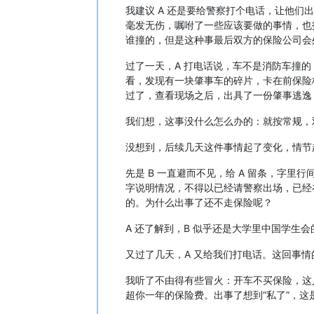
我建议 A 还是要给警察打个电话，让他
毫发无伤，嘱咐了一些应该要做的事情，也
谁撞的，但是这种事最后双方的保险公司会
过了一天，A 打电话说，车不是消防车撞
看，发现有一块肇事车的碎片，卡在前保险
过了，查看现场之后，出具了一份肇事逃逸（hi
我们想，这事没什么怎么办的：就按常规，
没想到，后续几天这件事情起了变化，情节
先是 B 一直避而不见，给 A 留条，字
字说明情况，不得以已经请警察出场，已经
的。为什么出事了还不走保险呢？
A 还了解到，B 似乎还是大学里中国学
又过了几天，A 又给我们打电话。这回事情
我听了不由得有些冒火：开车不买保险，这
超你一年的保险费。出事了想到“私了”，这