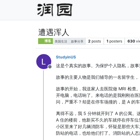
遭遇浑人
2
posts
1
posters
630
v
博客
美国生活
故事分享
StudyinUS
这是个真实的故事。为保护个人隐私，故事
Offline
故事的主要人物是我们辅导的一名留学生， 
故事的开始，我送家人去医院做 MRI 检查。
开电脑，电话响了。来电话的是我刚刚在医
问，严重不？却是在停车场撞的，是 A 的
离得不远，我 5 分钟就开到了 A 的公寓
A 住的楼前，他新买不久的车就停在停车
小区里来了好几辆消防车，怀疑是那些大车
防站的电话，也给他们打了。消防站的人态