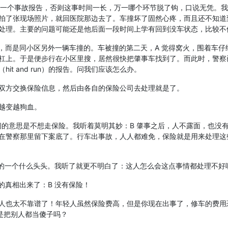
们出一个事故报告，否则这事时间一长，万一哪个环节脱了钩，口说无凭。
拍了张现场照片，就回医院那边去了。车撞坏了固然心疼，而且还不知道
处理。主要的问题可能还是他后面一段时间上学有回到没车状态，比较不
的，而是同小区另外一辆车撞的。车被撞的第二天，A 觉得窝火，围着车仔
杠上。于是便步行在小区里搜，居然很快把肇事车找到了。而此时，警察
t and run）的报告。问我们应该怎么办。
双方交换保险信息，然后由各自的保险公司去处理就是了。
越变越狗血。
里行间的意思是不想走保险。我听着莫明其妙：B 肇事之后，人不露面，也没
在警察那里留下案底了。行车出事故，人人都难免，保险就是用来处理这
生会的一个什么头头。我听了就更不明白了：这人怎么会这点事情都处理不好
的真相出来了：B 没有保险！
人也太不靠谱了！年轻人虽然保险费高，但是你现在出事了，修车的费用
是把别人都当傻子吗？