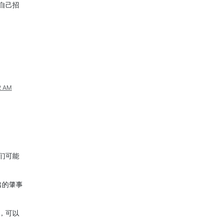
自己招
2 AM
们可能
出的肇事
，可以