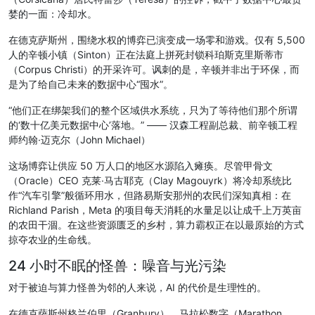
婪的一面：冷却水。
在德克萨斯州，围绕水权的博弈已演变成一场零和游戏。仅有 5,500
人的辛顿小镇（Sinton）正在法庭上拼死封锁科珀斯克里斯蒂市
（Corpus Christi）的开采许可。讽刺的是，辛顿并非出于环保，而
是为了给自己未来的数据中心“囤水”。
“他们正在绑架我们的整个区域供水系统，只为了等待他们那个所谓
的‘数十亿美元数据中心’落地。” —— 汉森工程副总裁、前辛顿工程
师约翰·迈克尔（John Michael）
这场博弈让供应 50 万人口的地区水源陷入瘫痪。尽管甲骨文
（Oracle）CEO 克莱·马古耶克（Clay Magouyrk）将冷却系统比
作“汽车引擎”般循环用水，但路易斯安那州的农民们深知真相：在
Richland Parish，Meta 的项目每天消耗的水量足以让成千上万英亩
的农田干涸。在这些资源匮乏的乡村，算力霸权正在以最原始的方式
掠夺农业的生命线。
24 小时不眠的怪兽：噪音与光污染
对于被迫与算力怪兽为邻的人来说，AI 的代价是生理性的。
在德克萨斯州格兰伯里（Granbury），马拉松数字（Marathon