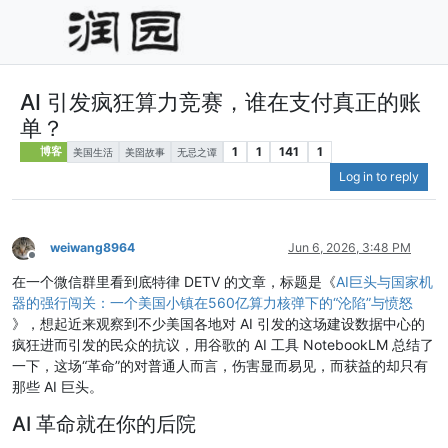
AI 引发疯狂算力竞赛，谁在支付真正的账
单？
1
1
141
1
博客
美国生活
美囶故事
无忌之谭
Log in to reply
weiwang8964
Jun 6, 2026, 3:48 PM
Offline
在一个微信群里看到底特律 DETV 的文章，标题是《
AI巨头与国家机
器的强行闯关：一个美国小镇在560亿算力核弹下的“沦陷”与愤怒
》，想起近来观察到不少美国各地对 AI 引发的这场建设数据中心的
疯狂进而引发的民众的抗议，用谷歌的 AI 工具 NotebookLM 总结了
一下，这场“革命”的对普通人而言，伤害显而易见，而获益的却只有
那些 AI 巨头。
AI 革命就在你的后院