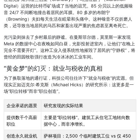
Digital）运营的比特币矿场成了当地的诅咒。85 分贝以上的低频噪
音 24/7 不间断地撞击着居民的耳膜。80 多岁的布朗宁
（Browning）夫妇每天生活在眩晕和头痛中。这种噪音不仅折磨人
类，还导致当地居民的马匹和家畜出现严重的焦虑甚至离奇死亡。
光污染则抹去了乡村最后的静谧。在曼斯菲尔德，莫里斯一家发现
Meta 的数据中心在夜晚如同白昼，光影投射进室内，让他们“在晚上
完全不需要开灯”。这种工业入侵系统性地摧毁了居民的“宁静权”，将
曾经的田园牧歌强行改造为冷冰冰的工业车间。
“黄金梦”的幻灭：就业与税收的真相
为了换取落地的通行证，科技公司往往许下“就业与税收”的宏愿。但
现实正如迈克尔·希克斯（Michael Hicks）的研究所示：这更多是一
场“职位转移”而非“职位创造”。
企业承诺的愿景
研究发现的实际结果
提供数千个高薪
主要是“职位转移”。建筑工从住宅工地转向数
职位
据中心，而非净增长。
创造永久就业机
萨林项目：2,500 个临时建筑工位 vs 仅 450