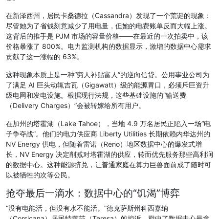
在新泽西州，居民卡桑德拉（Cassandra）发现了一个荒诞的现象：
尽管她为了省钱刻意减少了用电量，但她的电费账单反而大幅上涨。
这背后的推手是 PJM 市场的容量价格——在最近的一次拍卖中，该
价格暴涨了 800%。电力监测机构的数据显示，激增的数据中心需求
贡献了这一涨幅的 63%。
这种现象本质上是一种“穷人补贴富人”的逆向信贷。公用事业公司为
了满足 AI 巨头动辄吉瓦（Gigawatt）级的能源胃口，必须斥巨资升
级电网和发电设施。根据现行法规，这些基础设施的“输送费
（Delivery Charges）”会被转嫁给所有用户。
在加州的塔霍湖（Lake Tahoe），当地 4.9 万名居民正陷入一场“电
子争夺战”。他们的电力供应商 Liberty Utilities 长期依赖内华达州的
NV Energy 供电，但随着雷诺（Reno）地区数据中心的爆发式增
长，NV Energy 决定削减对塔霍湖的供应，转而优先服务那些高利润
的数据中心。这种能源挤兑，让普通家庭在算力巨兽面前成了随时可
以被牺牲的次等公民。
抢夺最后一滴水：数据中心的“饥渴”博弈
“没有电能活，但没有水不能活。”德克萨斯州科西嘉纳
（Corsicana）居民特蕾莎（Teresa）的控诉，戳中了数据中心最贪