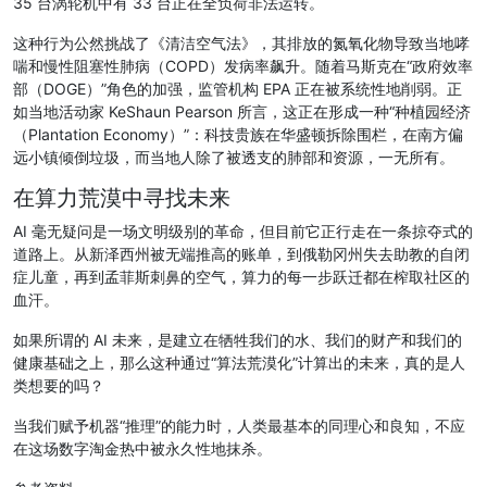
35 台涡轮机中有 33 台正在全负荷非法运转。
这种行为公然挑战了《清洁空气法》，其排放的氮氧化物导致当地哮
喘和慢性阻塞性肺病（COPD）发病率飙升。随着马斯克在“政府效率
部（DOGE）”角色的加强，监管机构 EPA 正在被系统性地削弱。正
如当地活动家 KeShaun Pearson 所言，这正在形成一种“种植园经济
（Plantation Economy）”：科技贵族在华盛顿拆除围栏，在南方偏
远小镇倾倒垃圾，而当地人除了被透支的肺部和资源，一无所有。
在算力荒漠中寻找未来
AI 毫无疑问是一场文明级别的革命，但目前它正行走在一条掠夺式的
道路上。从新泽西州被无端推高的账单，到俄勒冈州失去助教的自闭
症儿童，再到孟菲斯刺鼻的空气，算力的每一步跃迁都在榨取社区的
血汗。
如果所谓的 AI 未来，是建立在牺牲我们的水、我们的财产和我们的
健康基础之上，那么这种通过“算法荒漠化”计算出的未来，真的是人
类想要的吗？
当我们赋予机器“推理”的能力时，人类最基本的同理心和良知，不应
在这场数字淘金热中被永久性地抹杀。