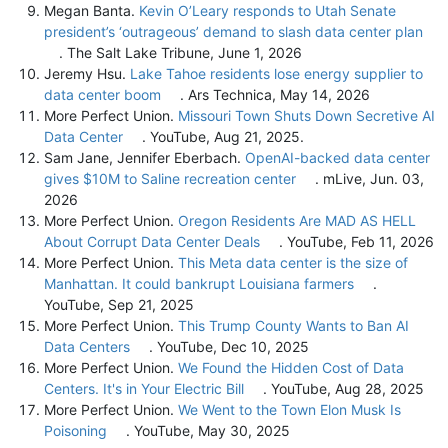
Megan Banta.
Kevin O’Leary responds to Utah Senate
president’s ‘outrageous’ demand to slash data center plan
. The Salt Lake Tribune, June 1, 2026
Jeremy Hsu.
Lake Tahoe residents lose energy supplier to
data center boom
. Ars Technica, May 14, 2026
More Perfect Union.
Missouri Town Shuts Down Secretive AI
Data Center
. YouTube, Aug 21, 2025.
Sam Jane, Jennifer Eberbach.
OpenAI-backed data center
gives $10M to Saline recreation center
. mLive, Jun. 03,
2026
More Perfect Union.
Oregon Residents Are MAD AS HELL
About Corrupt Data Center Deals
. YouTube, Feb 11, 2026
More Perfect Union.
This Meta data center is the size of
Manhattan. It could bankrupt Louisiana farmers
.
YouTube, Sep 21, 2025
More Perfect Union.
This Trump County Wants to Ban AI
Data Centers
. YouTube, Dec 10, 2025
More Perfect Union.
We Found the Hidden Cost of Data
Centers. It's in Your Electric Bill
. YouTube, Aug 28, 2025
More Perfect Union.
We Went to the Town Elon Musk Is
Poisoning
. YouTube, May 30, 2025