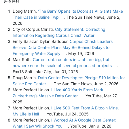
参考资料
Doug Marrin.
‘The Barn’ Opens Its Doors as AI Giants Make
Their Case in Saline Twp
. The Sun Time News, June 2,
2026
City of Corpus Christi.
City Statement: Correcting
Information Regarding Corpus Christi Water
Emily Salazar, Dylan Baddour.
Corpus Christi Leaders
Believe Data Center Plans May Be Behind Delays to
Emergency Water Supply
. May 19, 2026
Max Roth.
Current data centers in Utah are big, but
nowhere near the scale of several proposed projects
.
Fox13 Salt Lake City, Jun 01, 2026
Doug Marrin.
Data Center Developers Pledge $10 Million for
Saline Rec Center
. The Sun Time News, June 2, 2026
More Perfect Union.
I Live 400 Yards From Mark
Zuckerberg’s Massive Data Center
. YouTube, Mar 27,
2025
More Perfect Union.
I Live 500 Feet From A Bitcoin Mine.
My Life Is Hell
. YouTube, Jul 24, 2025
More Perfect Union.
I Worked At A Google Data Center:
What I Saw Will Shock You
. YouTube, Jan 9, 2026