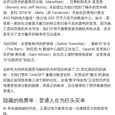
在乔治亚州的曼斯菲尔德（Mansfield），贝弗利和杰夫·莫里斯
（Beverly and Jeff Morris）夫妇曾以为他们找到了晚年的世外桃
源。直到 2018 年，Meta（原 Facebook）开始在距离他们家仅
400 码的地方建造一座占地 200 万平方英尺的数据中心。如今，莫
里斯一家的生活被遮天蔽日的粉尘和日夜不息的轰鸣所笼罩。因为施
工震动导致的井水浑浊，他们不得不频繁更换洗碗机和热水器，杰夫
甚至为了支付飙升的账单而无法退休。
与此同时，在密歇根州的萨林镇（Saline Township），被称为“谷仓
（The Barn）”的巨型 AI 数据中心园区正在动工。OpenAI 首席执行
官萨姆·奥特曼（Sam Altman）在仪式上满怀憧憬地宣称，这里将成
为“治愈癌症”的起点。
这种宏大的科技愿景与破碎的乡村现实构成了 21 世纪最剧烈的讽
刺：当我们赞叹 ChatGPT 像魔法般进化时，支撑这些“魔法”的基础
设施正如同怪兽般入侵宁静的社区。这场“数字淘金热”正在悄无声息
地重塑资源分配的版图，而真正的账单，往往被寄给了那些最脆弱的
普通人。
隐藏的电费单：普通人在为巨头买单
AI 革命最隐秘的代价，正通过电力账单完成一次规模宏大的财富转
移。