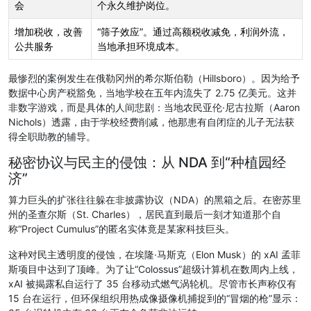
会
个永久维护岗位。
增加税收，改善
“筛子效应”。通过高额税收减免，利润外流，
公共服务
当地承担环境成本。
最惨烈的案例发生在俄勒冈州的希尔斯伯勒（Hillsboro）。因为给予
数据中心房产税豁免，当地学校在五年内流失了 2.75 亿美元。这并
非数字游戏，而是具体的人间悲剧：当地农民亚伦·尼古拉斯（Aaron
Nichols）透露，由于学校经费削减，他那患有自闭症的儿子无法获
得全职助教的辅导。
秘密协议与民主的侵蚀：从 NDA 到“种植园经
济”
算力巨头的扩张往往躲在非披露协议（NDA）的黑箱之后。在密苏里
州的圣查尔斯（St. Charles），居民直到最后一刻才知道那个自
称“Project Cumulus”的匿名实体竟是某家科技巨头。
这种对民主透明度的侵蚀，在埃隆·马斯克（Elon Musk）的 xAI 孟菲
斯项目中达到了顶峰。为了让“Colossus”超级计算机在数周内上线，
xAI 被揭露私自运行了 35 台移动式燃气涡轮机。尽管市长声称仅有
15 台在运行，但环保组织用热成像摄像机捕捉到的“冒烟的枪”显示：