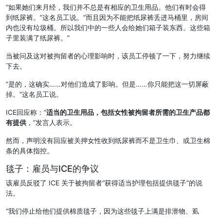
“如果她们来月经，我们并不总是有相应的卫生用品。他们有时会得
到纸尿裤。”这名员工说。“而且因为不能把纸尿裤丢进马桶里，房间
内也没有垃圾桶。所以我们中的一些人会给她们箱子装东西。这些箱
子里装满了纸尿裤。”
当被问及这对被拘留者的心理影响时，该员工停顿了一下，努力继续
下去。
“是的，这确实……对他们造成了影响。但是……你只能把这一切屏蔽
掉。”这名员工说。
ICE回应称：“
适当的卫生用品，包括女性被拘留者所需的卫生产品都
有提供
，”发言人表示。
然而，声明没有回应被关押女性收到纸尿裤而不是卫生巾、或卫生棉
条的具体指控。
毯子：雇员与ICE的争议
该雇员反驳了 ICE 关于被拘留者“获得适当护理包括提供毯子”的说
法。
“我们停止给他们提供棉质毯子，因为这些毯子上满是排泄物、虱