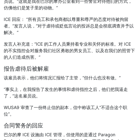
员说。“这就是我在巴尔的摩办公室看到一些警官对待他们的方式，
仿佛他们是笼子里的动物。”
ICE 回应： “所有员工和承包商都以尊重和尊严的态度对待被拘留
者。”发言人说，“对于虐待或贬低言论的投诉总是会彻底调查并予以
解决。”
发言人补充道：“ICE 的工作人员秉持着专业和关怀的标准。对 ICE
的不实指控会对服务我们社区勇敢的男女员工、以及在我们的照管下
的人们造成伤害。”
报告虐待后被解雇
该雇员表示，他们将情况汇报给了主管，“但什么也没有做。”
“事实上，在我报告了发生的事情和虐待指控之后，他们把我逼走
了，”这名雇员说。
WUSA9 审查了一份终止信的副本，信中称该工人“不适合这个职
位”。
合同警务的回应
巴尔的摩 ICE 设施由 ICE 管理，但使用的是通过 Paragon