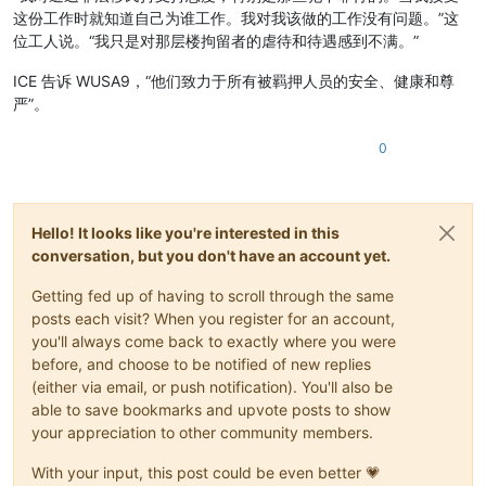
这份工作时就知道自己为谁工作。我对我该做的工作没有问题。”这
位工人说。“我只是对那层楼拘留者的虐待和待遇感到不满。”
ICE 告诉 WUSA9，“他们致力于所有被羁押人员的安全、健康和尊
严”。
0
Hello! It looks like you're interested in this
conversation, but you don't have an account yet.
Getting fed up of having to scroll through the same
posts each visit? When you register for an account,
you'll always come back to exactly where you were
before, and choose to be notified of new replies
(either via email, or push notification). You'll also be
able to save bookmarks and upvote posts to show
your appreciation to other community members.
With your input, this post could be even better 💗