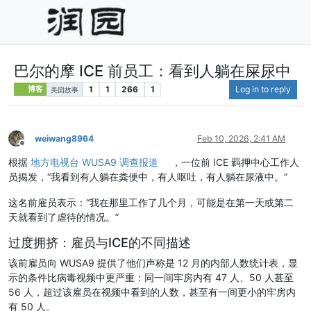
巴尔的摩 ICE 前员工：看到人躺在屎尿中
1
1
266
1
Log in to reply
博客
美囶故事
weiwang8964
Feb 10, 2026, 2:41 AM
Offline
根据
地方电视台 WUSA9 调查报道
，一位前 ICE 羁押中心工作人
员揭发，“我看到有人躺在粪便中，有人呕吐，有人躺在尿液中。”
这名前雇员表示：“我在那里工作了几个月，可能是在第一天或第二
天就看到了虐待的情况。”
过度拥挤：雇员与ICE的不同描述
该前雇员向 WUSA9 提供了他们声称是 12 月的内部人数统计表，显
示的条件比病毒视频中更严重：同一间牢房内有 47 人、50 人甚至
56 人，超过该雇员在视频中看到的人数，甚至有一间更小的牢房内
有 50 人。