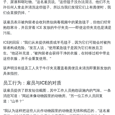
子、尿液和呕吐物。”这名雇员说。“这些毯子没办法清洁。他们不允
许任何人拿走并清洗这些毯子。所以当我们发现它们上有粪便时，我
们会直接扔掉。”
该雇员表示被拘留者会收到类似病毒视频中的紧急毯子，但他们经常
抱怨寒冷，并且穿着 ICE 发放的牛仔夹克——即使这些夹克也是满是
污垢。
ICE的回应：“我们从未提供棉质或羊毛毯子，因为它们可能会对被拘
留者构成危险。”发言人说，“使用紧急毯子是因为它们有效且卫
生。”他还补充道，“被拘留者会获得干净的衣服，在转移过程中带走
这些衣服，并不会重复使用。”
该声明没有提及工人关于牛仔夹克覆盖着粪便且未清洗即重新发放的
具体指控。
员工行为：雇员与ICE的对质
该雇员提供了群发短信截图，其中工作人员抱怨设施内的气味。一条
消息写道：“闻起来像动物园里的动物房。”另一位工作人员回复
道：“山羊？”
“我认为这样把这些人比作动物园里的动物是无情和残忍的，”这名雇