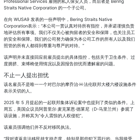
Professional Services 雇佣的私人保安人员，而后者是 Bering
Straits Native Corporation 的一个子公司。
在向 WUSA9 发表的一份声明中，Bering Straits Native
Corporation表示：“本公司一贯认真对待所有指控，并承诺谨慎负责
地评估所有事项。我们不仅关心被拘留者的安全和保障，也关注员工
的安全和保障。我们的公司努力确保为本公司工作的所有人以及我们
照管的所有人都得到尊重与尊严的对待。”
该声明并未直接回应前雇员提出的具体指控，包括关于卫生条件、过
度拥挤、束缚椅使用情况以及因报告担忧而遭解雇的问题。
不止一人提出担忧
该名雇员不是唯一一个对巴尔的摩乔治·H·法伦联邦大楼六楼设施条件
表示关切的人。
2025 年 5 月提起的一起联邦集体诉讼案中也提到了类似的条件。上
周五，美国众议员阿普里尔·麦克莱恩·德莱尼（D-马里兰州）参观了
该设施，并称其为“令人震惊的人权侵犯”。
该雇员强调他们并不反对移民执法。
“我对遣返非法移民持支持态度，特别是那些犯下罪行的。当我接受