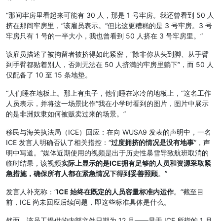
“那间牢房里看起来可能有 30 人，那是 1 号牢房。我还曾看到 50 人
挤在那间牢房里，”该雇员表示。“但比这更糟糕的是 3 号牢房。3 号
牢房只有 1 号的一半大小，我也曾看到 50 人挤在 3 号牢房里。”
该雇员描述了被拘留者被挤得如此紧密，“除非你从头到脚、从手臂
到手臂都贴着别人，否则无法在 50 人挤满的牢房里躺下”，而 50 人
仅配备了 10 至 15 条地垫。
“人们睡在地板上。那上有虫子，他们睡在冰冷的地板上，“这名工作
人员表示，并将这一场景比作“我在小学时看到的图片，图片中展示
的是非洲奴隶如何被贩卖过来的场景。”
移民与海关执法局（ICE）回应：在向 WUSA9 发表的声明中，一名
ICE 发言人明确否认了相关指控：“
过度拥挤的情况是没有地事
”，声
明中写道。“媒体近期使用的视频是出于历史性暴雪导致航班取消的
临时结果，该视频
实际上显示的是ICE拥有足够的人员和资源采取紧
急措施，确保所有人都在紧急情况下得到妥善照顾
。”
发言人补充称：“
ICE 始终在既定的人员容量标准内运作
。”截至目
前，ICE 尚未回应后续问题，即这些标准具体是什么。
然而，该员工提供的内部文件日期为 12 月——早于 ICE 所指的 1 月