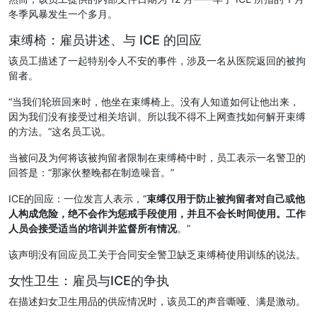
冬季风暴发生一个多月。
束缚椅：雇员讲述、与 ICE 的回应
该员工描述了一起特别令人不安的事件，涉及一名从医院返回的被拘
留者。
“当我们轮班回来时，他坐在束缚椅上。没有人知道如何让他出来，
因为我们没有接受过相关培训。所以我不得不上网查找如何解开束缚
的方法。”这名员工说。
当被问及为何将该被拘留者限制在束缚椅中时，员工表示一名警卫的
回答是：“那家伙整晚都在制造噪音。”
ICE的回应：一位发言人表示，“
束缚仅用于防止被拘留者对自己或他
人构成危险，绝不会作为惩戒手段使用，并且不会长时间使用。工作
人员会接受适当的培训并监督所有情况
。”
该声明没有回应员工关于合同安全警卫缺乏束缚椅使用训练的说法。
女性卫生：雇员与ICE的争执
在描述妇女卫生用品的供应情况时，该员工的声音嘶哑、满是激动。