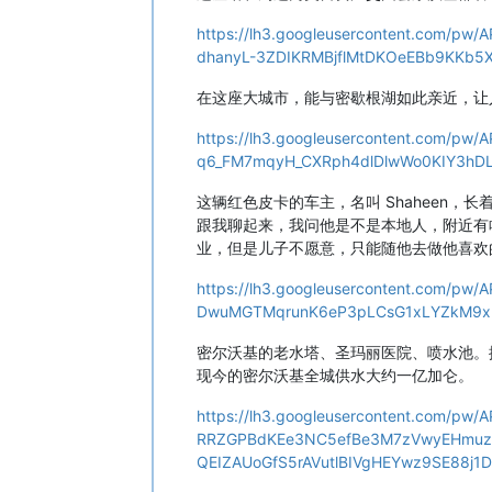
https://lh3.googleusercontent.com/
dhanyL-3ZDIKRMBjflMtDKOeEBb9KKb
在这座大城市，能与密歇根湖如此亲近，让
https://lh3.googleusercontent.com/
q6_FM7mqyH_CXRph4dlDlwWo0KIY3hD
这辆红色皮卡的车主，名叫 Shaheen，长
跟我聊起来，我问他是不是本地人，附近有
业，但是儿子不愿意，只能随他去做他喜欢的
https://lh3.googleusercontent.com
DwuMGTMqrunK6eP3pLCsG1xLYZkM9xn
密尔沃基的老水塔、圣玛丽医院、喷水池。据介
现今的密尔沃基全城供水大约一亿加仑。
https://lh3.googleusercontent.com/pw
RRZGPBdKEe3NC5efBe3M7zVwyEHmuzG
QEIZAUoGfS5rAVutlBIVgHEYwz9SE88j1