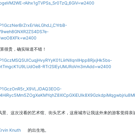
eVM2WE-rAihx1gTVPSs_Sr0TzQ_6GiV=w2400
/AP1GczNerBrZrxErVeLGhdJ_CYrbB-
V9weh8GNXR2ZS4DS7e-
jCwoO8XFk=w2400
鱼店……不算很贵，确实味道不错！
/AP1GczMSQSUICuqjHvyRYyK01LiirNlIqnIlHpp8RjxjHk5bs-
_wtTmgcK1U9LUdOe8-RTr2SlEyUMJRoVm3mAdd=w2400
w/AP1GczOnR5r_X9VLJDAQ3EOG-
4HiRyc5Mm5ZOgXeKMYqhZ8XlCpGXiEUIk8X9GzkdpiMqgwbjriu8M
风景、这次没看的艺术馆、街头艺术，这座城市让我这外来的游客觉得亲
Ervin Knuth
的出生地。