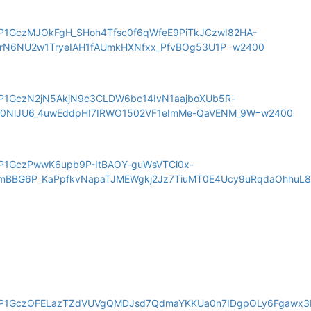
pw/AP1GczMJOkFgH_SHoh4Tfsc0f6qWfeE9PiTkJCzwI82HA-
ltrN6NU2w1TryeIAH1fAUmkHXNfxx_PfvBOg53U1P=w2400
pw/AP1GczN2jN5AkjN9c3CLDW6bc14IvN1aajboXUb5R-
oeZ0NlJU6_4uwEddpHI7IRWO1502VF1eImMe-QaVENM_9W=w2400
w/AP1GczPwwK6upb9P-ItBAOY-guWsVTCl0x-
mBBG6P_KaPpfkvNapaTJMEWgkj2Jz7TiuMT0E4Ucy9uRqdaOhhuL
/pw/AP1GczOFELazTZdVUVgQMDJsd7QdmaYKKUa0n7IDgpOLy6Fgawx