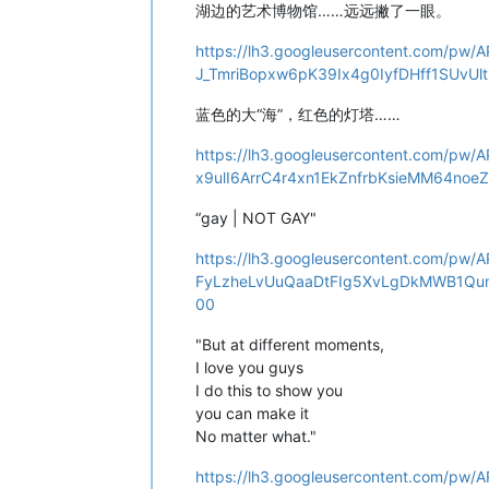
湖边的艺术博物馆……远远撇了一眼。
https://lh3.googleusercontent.com/
J_TmriBopxw6pK39Ix4g0IyfDHff1SUvU
蓝色的大“海”，红色的灯塔……
https://lh3.googleusercontent.com/
x9ulI6ArrC4r4xn1EkZnfrbKsieMM64n
“gay | NOT GAY"
https://lh3.googleusercontent.com/p
FyLzheLvUuQaaDtFIg5XvLgDkMWB1Qu
00
"But at different moments,
I love you guys
I do this to show you
you can make it
No matter what."
https://lh3.googleusercontent.com