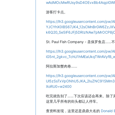
wAdMOcMwRUsy9sD4OEvxBb4AqplGWbg
游客打卡点。
https://lh3.googleusercontent.com/pw
YJCYhX0IBS67JK4_12sCMnBrGW6ZzJX
k6Q20_Se5lF6JFj5DRIzNAw7pMrOCP8
St. Paul Fish Company - 圣保罗
https://lh3.googleusercontent.com/pw
iG5nt_2gkvc_TchU1hMEaUkqTWrAVyfB
阿拉斯加蟹肉卷……
https://lh3.googleusercontent.com/p
Ul5zSsTxVpONhU5JKA_2IuZNC91SMm3
XoRU0=w2400
吃完就告别了……下次应该还会再来。除了
这里几乎所有的街头都让人停车。
查资料发现，这里还是鼎鼎大名的
Donald 