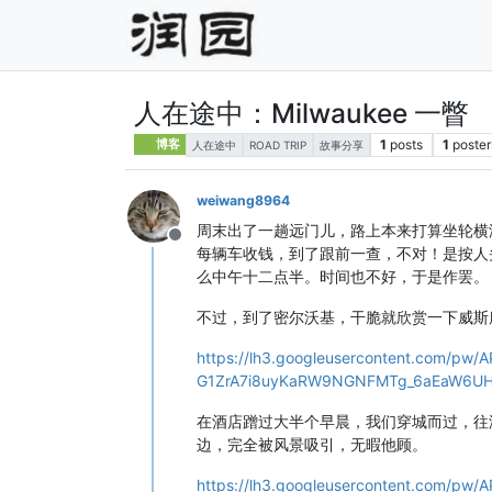
人在途中：Milwaukee 一瞥
1
posts
1
poster
博客
人在途中
ROAD TRIP
故事分享
weiwang8964
周末出了一趟远门儿，路上本来打算坐轮横
Offline
每辆车收钱，到了跟前一查，不对！是按人
么中午十二点半。时间也不好，于是作罢。
不过，到了密尔沃基，干脆就欣赏一下威斯
https://lh3.googleusercontent.com/pw
G1ZrA7i8uyKaRW9NGNFMTg_6aEaW6UH
在酒店蹭过大半个早晨，我们穿城而过，往
边，完全被风景吸引，无暇他顾。
https://lh3.googleusercontent.com/pw