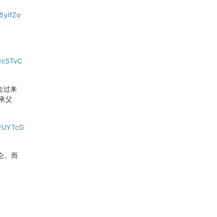
5yIfZo
1cSTvC
走过来
承父
nFUYTcG
仑。而