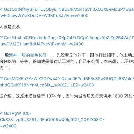
pw/AP1GczOxtNfNyGFUTUyQByE_NBCErkMS41G7ri3XOJXERMd6P7w6e
5XwFChowWYsrXDoQV7W3Kl1u8J2lVp=w2400
人很是羡慕。
pw/AP1GczNh4LhlGEKpziddeDnejz0XpG4ELDGpAl5ougzYoZiZg2B4Wq1l
LuwCVJ2C1-bm8dU47vcVtFxmnMi=w2400
着一脸
海神一般的金色长须
。先没看见他的车，跟他打过招呼，他主动
啥好吃的，等等。得知他是做建筑工程的，自己有公司，本来想让儿子继
 IT。
/pw/AP1GczMCK5a7YzWlX7CZw44YiQUce0FPndBF6s3SwOUQGe88VaI
hdQQuK918NYn4LcxSiX__sdyX2UILE2=w2400
绍，这座水塔修建于 1874 年，当时为城市居民每天供水 1600 万加
/AP1GczPgW_IC0-
kS3VLvg9U3Z51UREnO005wX0lg9Dl7_GQSZGi8iD-
D=w2400