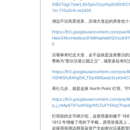
StB2TdgLTsiaH_EbSjdxOIyyNqXU6It4
1m-710uDr4=w2400
湖边不仅风景优美，滨湖大道边的房舍也十
https://lh3.googleusercontent.com/p
HeixG4bxHwdbsy91MiHqeVeKIQVuUk9Y
0
沿着林肯纪念大道，走不远就是这座整洁的
尊称为“密尔沃基公园之父”，城里多处有
https://lh3.googleusercontent.com/p
r0DWSfy8XhgDA_TDpXMQeob3zykb4C7_
再行几步，就是这座 North Point 灯
https://lh3.googleusercontent.com
a_j_HrAy8TKTuAFtiIgHtfzZuFY59qCPq
灯塔前的文字碑介绍，这座塔最初修于 1887
1912 年增修了塔的下半截，原塔坐落其上，
这座塔和周边两英亩资产交由密尔沃基郡管