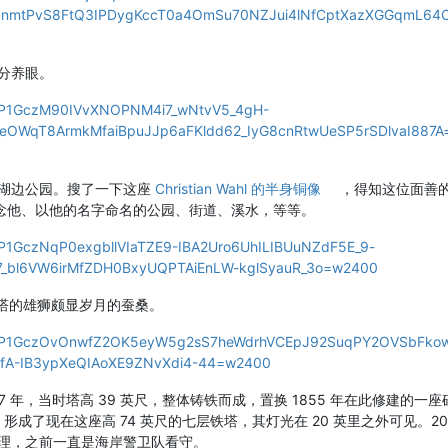
IC1nmtPvS8FtQ3IPDygKccT0a4OmSu70NZJui4lNfCptXazXGGqmL64
分养眼。
w/AP1GczM90IVvXNOPNM4i7_wNtvV5_4gH-
eOWqT8ArmkMfaiBpuJJp6aFKldd62_IyG8cnRtwUeSP5rSDlvaI887A
湖边公园。搜了一下这座
Christian Wahl 的半身铜像
，得知这位面善
纪念他、以他的名字命名的公园、街道、溪水，等等。
w/AP1GczNqP0exgbllVIaTZE9-IBA2Uro6UhILIBUuNZdF5E_9-
bl6VW6irMfZDH0BxyUQPTAiEnLW-kglSyauR_3o=w2400
塔。守塔的雄狮颇显岁月的蚕桑。
/pw/AP1GczOvOnwfZ2OK5eyW5g2sS7heWdrhVCEpJ92SuqPY2OVSbFko
k4fA-IB3ypXeQIAoXE9ZNvXdi4-44=w2400
 年，当时塔高 39 英尺，整体铸铁而成，置换 1855 年在此修建的一座
形成了现在这座高 74 英尺的七层铁塔，其灯光在 20 英里之外可见。20
理，之前一直是海岸警卫队看守。