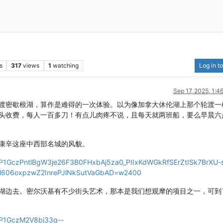
s
317
views
1
watching
Log in to
Sep 17, 2025, 1:
渡密歇根湖，算作是难得的一次体验。以为像加拿大休伦湖上那个轮渡一
头收费，每人一百多刀！有点儿肉疼不说，且每天就两班船，要么早晨六
康辛这座中西部名城的风貌。
/AP1GczPntlBgW3je26F3B0FHxbAj5za0_PIIxKdWGkRfSErZtISk7BrXU-s
606oxpzwZ2InrePJlNkSutVaGbAD=w2400
湖边去。密尔沃基有不少街头艺术，那本是我们想观摩的项目之一，可到
/AP1GczM2V8bj33q--