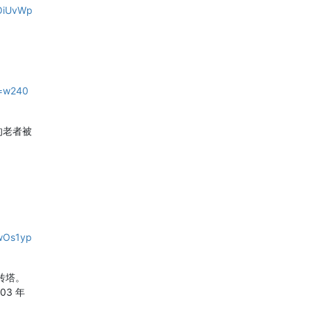
OiUvWp
=w240
的老者被
wOs1yp
砖塔。
03 年