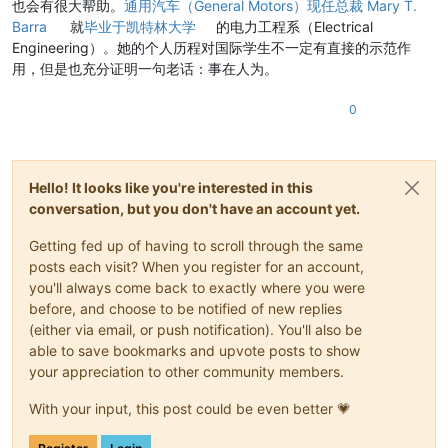
也会有很大帮助。
通用汽车（General Motors）现任总裁 Mary T.
Barra
就
毕业于凯特林大学
的电力工程系（Electrical
Engineering）。她的个人历程对国际学生不一定有直接的示范作
用，但是也充分证明一句老话：事在人为。
0
Hello! It looks like you're interested in this
conversation, but you don't have an account yet.
Getting fed up of having to scroll through the same
posts each visit? When you register for an account,
you'll always come back to exactly where you were
before, and choose to be notified of new replies
(either via email, or push notification). You'll also be
able to save bookmarks and upvote posts to show
your appreciation to other community members.
With your input, this post could be even better 💗