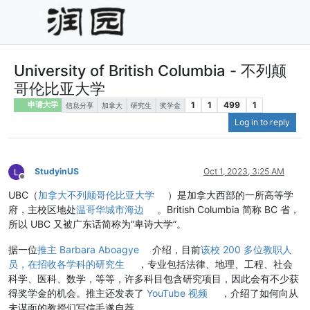
University of British Columbia - 不列颠
哥伦比亚大学
1
1
499
1
申请大学
信息分享
加拿大
研究生
奖学金
Log in to reply
StudyinUS
Oct 1, 2023, 3:25 AM
Offline
UBC（
加拿大不列颠哥伦比亚大学
）是加拿大西部的一所高等学
府，主校区地处
温哥华城市海边
。British Columbia 简称 BC 省，
所以 UBC 又被广东话简称为“卑诗大学”。
据一位
推主 Barbara Aboagye
介绍，目前
该校 200 多位教职人
员，在招收各学科的研究生
，专业包括法律、地理、工程、社会
科学、医科、数学，等等，许多科目包含研究项目，因此会有不少获
得奖学金的机会。推主还发表了
YouTube 视频
，介绍了如何向从
未谋面的教授们写信毛遂自荐。