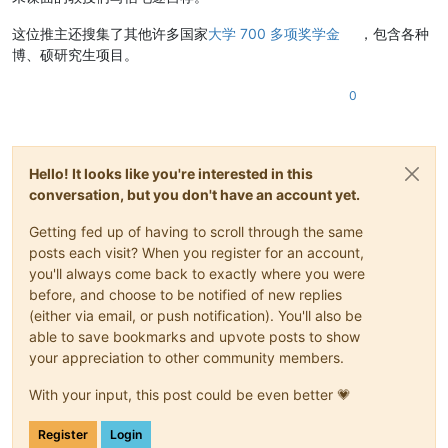
这位推主还搜集了其他许多国家
大学 700 多项奖学金
，包含各种
博、硕研究生项目。
0
Hello! It looks like you're interested in this
conversation, but you don't have an account yet.
Getting fed up of having to scroll through the same
posts each visit? When you register for an account,
you'll always come back to exactly where you were
before, and choose to be notified of new replies
(either via email, or push notification). You'll also be
able to save bookmarks and upvote posts to show
your appreciation to other community members.
With your input, this post could be even better 💗
Register
Login