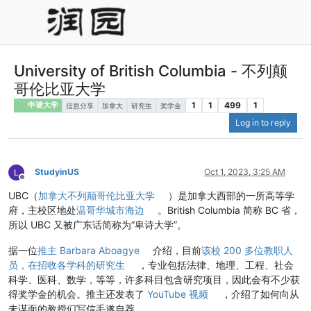
University of British Columbia - 不列颠
哥伦比亚大学
1
1
499
1
申请大学
信息分享
加拿大
研究生
奖学金
Log in to reply
StudyinUS
Oct 1, 2023, 3:25 AM
Offline
UBC（
加拿大不列颠哥伦比亚大学
）是加拿大西部的一所高等学
府，主校区地处
温哥华城市海边
。British Columbia 简称 BC 省，
所以 UBC 又被广东话简称为“卑诗大学”。
据一位
推主 Barbara Aboagye
介绍，目前
该校 200 多位教职人
员，在招收各学科的研究生
，专业包括法律、地理、工程、社会
科学、医科、数学，等等，许多科目包含研究项目，因此会有不少获
得奖学金的机会。推主还发表了
YouTube 视频
，介绍了如何向从
未谋面的教授们写信毛遂自荐。